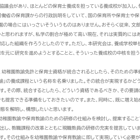
協議会があり、ほとんどの保育士養成を担っている養成校が加入し、
労働省の保育課からの行政説明をしていて、国の保育所や保育士や保
園の場合にはいっさいそういうものはありません。おそらく従来、文
と思われますが、私学の割合が極めて高い現在、それは実質的にはあ
応した組織を作ろうとしたのです。ただし、本研究会は、養成学校単
想を元に研究を進めようとすることと、そういった養成校の中核を担
、幼稚園教諭免許と保育士資格が統合されるとしたら、そのための準
諭」の養成課程という名称を名乗りました。その統合が実現するかど
す。その際、統合するとしたら、どういう資格であるべきか、その要請
も提言できる準備をしておきたいのです。また、同時に、既に増え始
態を解明し、構想したいと思います。
稚園教諭や保育教諭のための研修の仕組みを検討し、提案すること
出し、教職課程の改革とともに現職教員の研修の充実を提言してい
す。その仕組みを幼稚園教諭や保育教諭に即して実現していく必要が