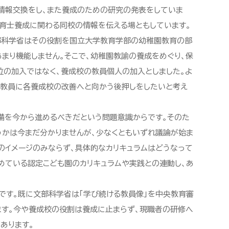
情報交換をし、また養成のための研究の発表をしていま
育士養成に関わる同校の情報を伝える場ともしています。
部科学省はその役割を国立大学教育学部の幼稚園教育の部
まり機能しません。そこで、幼稚園教諭の養成をめぐり、保
位の加入ではなく、養成校の教員個人の加入としました。よ
う教員に各養成校の改善へと向かう後押しをしたいと考え
備を今から進めるべきだという問題意識からです。そのた
うかは今まだ分かりませんが、少なくともいずれ議論が始ま
のイメージのみならず、具体的なカリキュラムはどうなって
めている認定こども園のカリキュラムや実践との連動し、あ
です。既に文部科学省は「学び続ける教員像」を中央教育審
ます。今や養成校の役割は養成に止まらず、現職者の研修へ
あります。