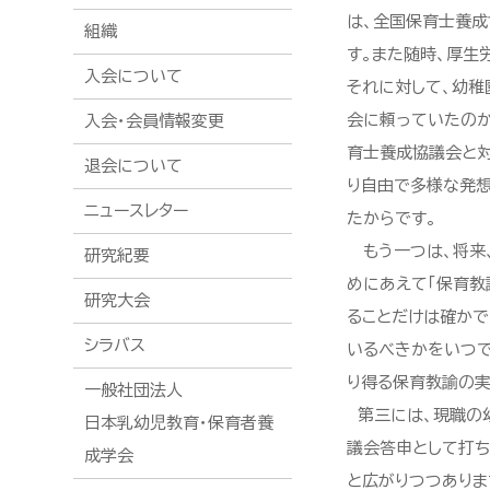
は、全国保育士養成
組織
す。また随時、厚生
入会について
それに対して、幼稚
会に頼っていたのか
入会・会員情報変更
育士養成協議会と対
退会について
り自由で多様な発
ニュースレター
たからです。
もう一つは、将来
研究紀要
めにあえて「保育教
研究大会
ることだけは確かで
シラバス
いるべきかをいつで
り得る保育教諭の実
一般社団法人
第三には、現職の幼
日本乳幼児教育・保育者養
議会答申として打ち
成学会
と広がりつつありま